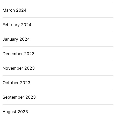
March 2024
February 2024
January 2024
December 2023
November 2023
October 2023
September 2023
August 2023