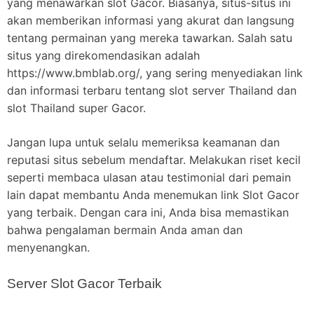
yang menawarkan slot Gacor. Biasanya, situs-situs ini
akan memberikan informasi yang akurat dan langsung
tentang permainan yang mereka tawarkan. Salah satu
situs yang direkomendasikan adalah
https://www.bmblab.org/, yang sering menyediakan link
dan informasi terbaru tentang slot server Thailand dan
slot Thailand super Gacor.
Jangan lupa untuk selalu memeriksa keamanan dan
reputasi situs sebelum mendaftar. Melakukan riset kecil
seperti membaca ulasan atau testimonial dari pemain
lain dapat membantu Anda menemukan link Slot Gacor
yang terbaik. Dengan cara ini, Anda bisa memastikan
bahwa pengalaman bermain Anda aman dan
menyenangkan.
Server Slot Gacor Terbaik