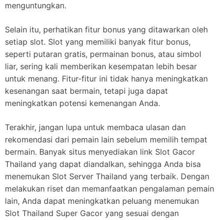
menguntungkan.
Selain itu, perhatikan fitur bonus yang ditawarkan oleh
setiap slot. Slot yang memiliki banyak fitur bonus,
seperti putaran gratis, permainan bonus, atau simbol
liar, sering kali memberikan kesempatan lebih besar
untuk menang. Fitur-fitur ini tidak hanya meningkatkan
kesenangan saat bermain, tetapi juga dapat
meningkatkan potensi kemenangan Anda.
Terakhir, jangan lupa untuk membaca ulasan dan
rekomendasi dari pemain lain sebelum memilih tempat
bermain. Banyak situs menyediakan link Slot Gacor
Thailand yang dapat diandalkan, sehingga Anda bisa
menemukan Slot Server Thailand yang terbaik. Dengan
melakukan riset dan memanfaatkan pengalaman pemain
lain, Anda dapat meningkatkan peluang menemukan
Slot Thailand Super Gacor yang sesuai dengan