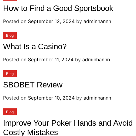
How to Find a Good Sportsbook
Posted on
September 12, 2024
by
adminhannn
Blog
What Is a Casino?
Posted on
September 11, 2024
by
adminhannn
Blog
SBOBET Review
Posted on
September 10, 2024
by
adminhannn
Blog
Improve Your Poker Hands and Avoid
Costly Mistakes