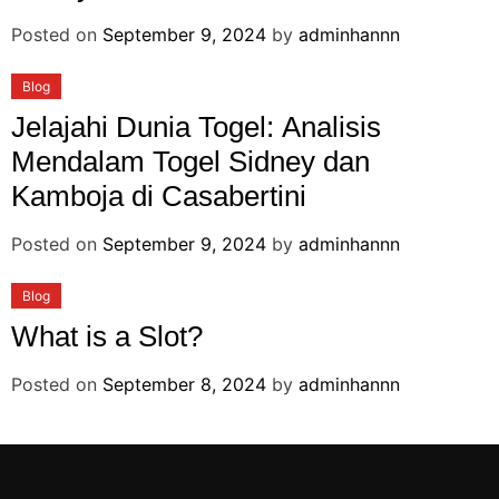
Posted on
September 9, 2024
by
adminhannn
Blog
Jelajahi Dunia Togel: Analisis
Mendalam Togel Sidney dan
Kamboja di Casabertini
Posted on
September 9, 2024
by
adminhannn
Blog
What is a Slot?
Posted on
September 8, 2024
by
adminhannn