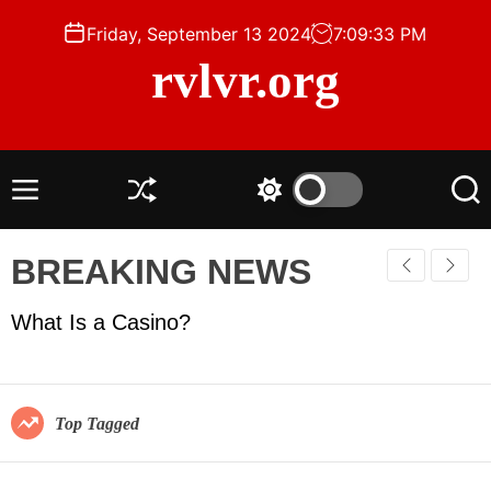
S
Friday, September 13 2024
7
:
09
:
34
PM
k
rvlvr.org
i
p
t
o
c
M
S
S
S
o
e
h
w
e
n
n
u
i
a
t
BREAKING NEWS
u
f
t
r
e
f
c
c
l
h
h
n
What Is a Casino?
e
c
t
o
l
o
r
Top Tagged
m
o
d