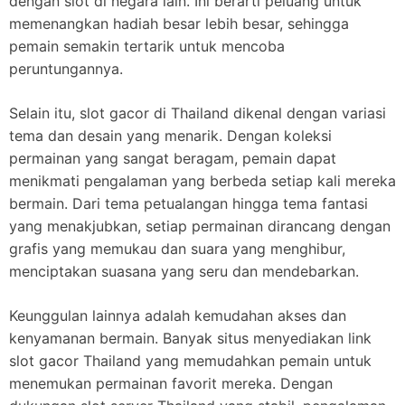
dengan slot di negara lain. Ini berarti peluang untuk
memenangkan hadiah besar lebih besar, sehingga
pemain semakin tertarik untuk mencoba
peruntungannya.
Selain itu, slot gacor di Thailand dikenal dengan variasi
tema dan desain yang menarik. Dengan koleksi
permainan yang sangat beragam, pemain dapat
menikmati pengalaman yang berbeda setiap kali mereka
bermain. Dari tema petualangan hingga tema fantasi
yang menakjubkan, setiap permainan dirancang dengan
grafis yang memukau dan suara yang menghibur,
menciptakan suasana yang seru dan mendebarkan.
Keunggulan lainnya adalah kemudahan akses dan
kenyamanan bermain. Banyak situs menyediakan link
slot gacor Thailand yang memudahkan pemain untuk
menemukan permainan favorit mereka. Dengan