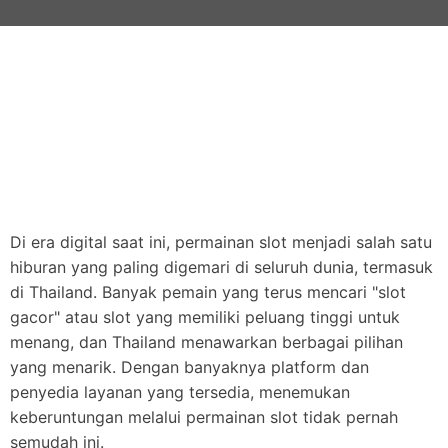
Di era digital saat ini, permainan slot menjadi salah satu
hiburan yang paling digemari di seluruh dunia, termasuk
di Thailand. Banyak pemain yang terus mencari "slot
gacor" atau slot yang memiliki peluang tinggi untuk
menang, dan Thailand menawarkan berbagai pilihan
yang menarik. Dengan banyaknya platform dan
penyedia layanan yang tersedia, menemukan
keberuntungan melalui permainan slot tidak pernah
semudah ini.