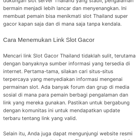
dukungan slot server Thailand yang stabil, pengalaman
bermain menjadi lebih lancar dan menyenangkan. Ini
membuat pemain bisa menikmati slot Thailand super
gacor kapan saja dan di mana saja tanpa kendala.
Cara Menemukan Link Slot Gacor
Mencari link Slot Gacor Thailand tidaklah sulit, terutama
dengan banyaknya sumber informasi yang tersedia di
internet. Pertama-tama, silakan cari situs-situs
terpercaya yang menyediakan informasi mengenai
permainan slot. Ada banyak forum dan grup di media
sosial di mana para pemain berbagi pengalaman dan
link yang mereka gunakan. Pastikan untuk bergabung
dengan komunitas ini untuk mendapatkan update
terbaru tentang link yang valid.
Selain itu, Anda juga dapat mengunjungi website resmi